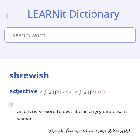
LEARNit Dictionary
shrewish
adjective
/ˈʃruːɪʃ/
/ˈʃruːɪʃ/
UK
US
1
an offensive word to describe an angry unpleasant
woman
غرغرو, بدخلق, ترشرو, تندخو, پرخاشگر, تلخ مزاج