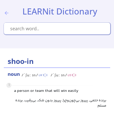
LEARNit Dictionary
shoo-in
noun
/ˈʃuː ɪn/
/ˈʃuː ɪn/
UK
US
1
a person or team that will win easily
برنده حتمی, پیروز بی‌چون‌وچرا, پیروز بدون شک, بی‌رقیب, برنده
مسلم