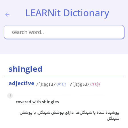
LEARNit Dictionary
shingled
adjective
/ˈʃɪŋɡld/
/ˈʃɪŋɡld/
UK
US
1
covered with shingles
پوشیده شده با شینگل‌ها, دارای پوشش شینگل, با پوشش
شینگل