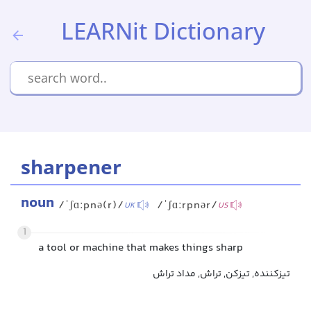
LEARNit Dictionary
sharpener
noun
/ˈʃɑːpnə(r)/
/ˈʃɑːrpnər/
UK
US
1
a tool or machine that makes things sharp
تیزکننده, تیزکن, تراش, مداد تراش