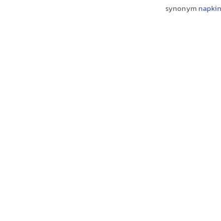
synonym
napki