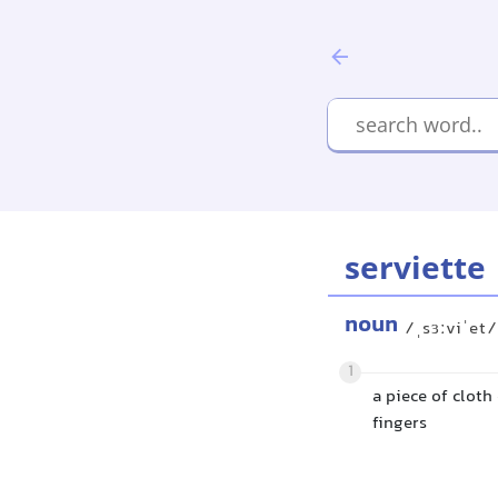
serviette
noun
/ˌsɜːviˈet/
1
a piece of cloth
fingers