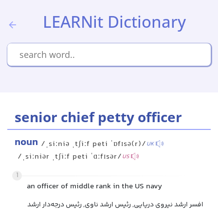
LEARNit Dictionary
senior chief petty officer
noun
/ˌsiːniə ˌtʃiːf peti ˈɒfɪsə(r)/
UK
/ˌsiːniər ˌtʃiːf peti ˈɑːfɪsər/
US
1
an officer of middle rank in the US navy
افسر ارشد نیروی دریایی, رئیس ارشد ناوی, رئیس درجه‌دار ارشد