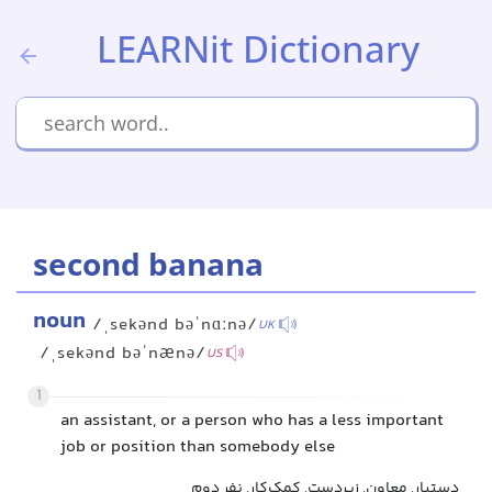
LEARNit Dictionary
second banana
noun
/ˌsekənd bəˈnɑːnə/
UK
/ˌsekənd bəˈnænə/
US
1
an assistant, or a person who has a less important
job or position than somebody else
دستیار, معاون, زیردست, کمک‌کار, نفر دوم