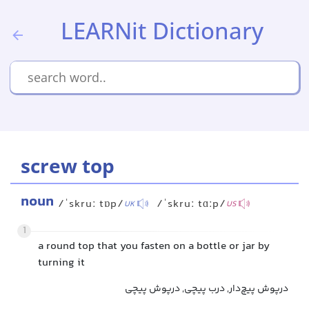
LEARNit Dictionary
screw top
noun
/ˈskruː tɒp/
/ˈskruː tɑːp/
UK
US
1
a round top that you fasten on a bottle or jar by
turning it
درپوش پیچ‌دار, درب پیچی, درپوش پیچی