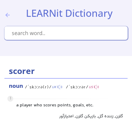
LEARNit Dictionary
scorer
noun
/ˈskɔːrə(r)/
/ˈskɔːrər/
UK
US
1
a player who scores points, goals, etc.
گلزن, زننده گل, بازیکن گلزن, امتیازآور