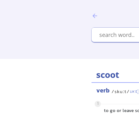
scoot
verb
/skuːt/
UK
1
to go or leave 