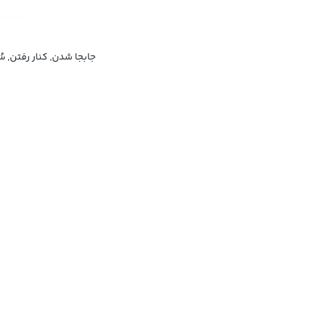
جابجا شدن, کنار رفتن, س