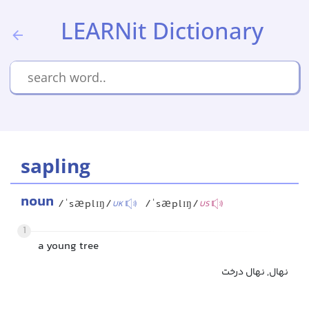
LEARNit Dictionary
sapling
noun
/ˈsæplɪŋ/
/ˈsæplɪŋ/
UK
US
1
a young tree
نهال, نهال درخت