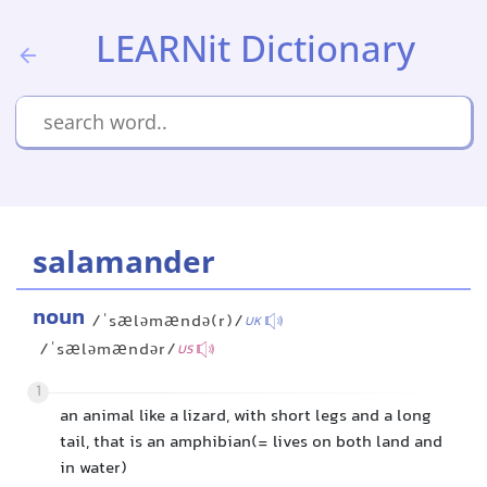
LEARNit Dictionary
salamander
noun
/ˈsæləmændə(r)/
UK
/ˈsæləmændər/
US
1
an animal like a lizard, with short legs and a long
tail, that is an amphibian(= lives on both land and
in water)