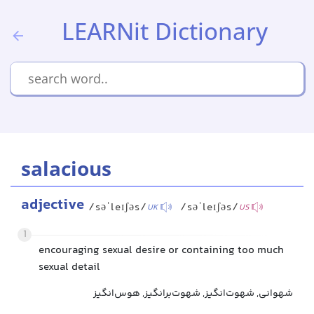
LEARNit Dictionary
salacious
adjective
/səˈleɪʃəs/
/səˈleɪʃəs/
UK
US
1
encouraging sexual desire or containing too much
sexual detail
شهوانی, شهوت‌انگیز, شهوت‌برانگیز, هوس‌انگیز