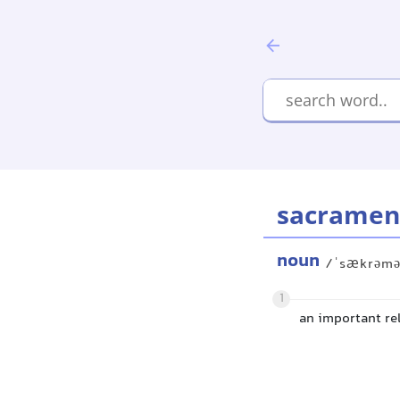
sacramen
noun
/ˈsækrəmə
1
an important re