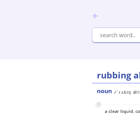
rubbing a
noun
/ˈrʌbɪŋ æl
1
a clear liquid, 