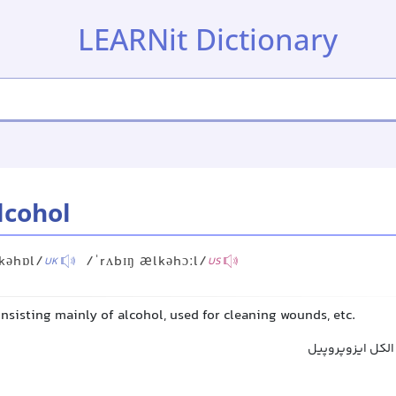
LEARNit Dictionary
lcohol
kəhɒl/
/ˈrʌbɪŋ ælkəhɔːl/
UK
US
consisting mainly of alcohol, used for cleaning wounds, etc.
الکل ایزوپروپیل