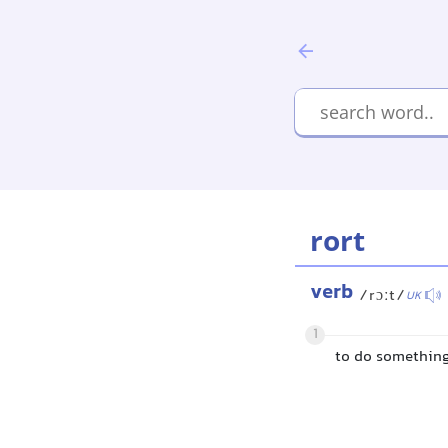
rort
verb
/rɔːt/
UK
1
to do somethin