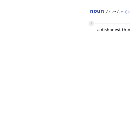
noun
/rɔːt/
UK
1
a dishonest thi