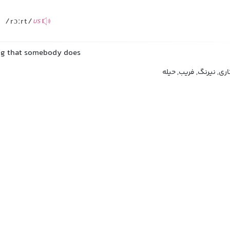
/rɔːrt/
US
ng that somebody does
اری, نیرنگ, فریب, حیله