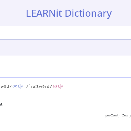
LEARNit Dictionary
d
twəd/
/ˈraɪtwərd/
UK
US
ht
راست, راست‌سو