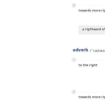
2
towards more ri
a rightward sh
adverb
/ˈraɪtw
1
to the right
2
towards more ri