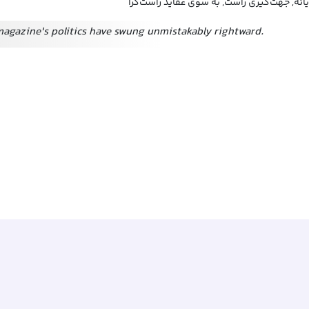
یانه, جهت‌گیری راست, به سوی عقاید راست‌گرا
magazine's politics have swung unmistakably rightward.