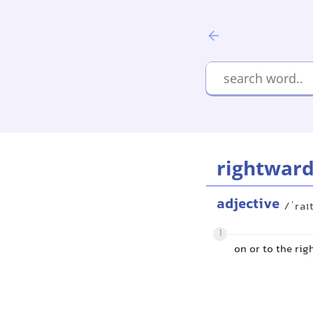
rightwar
adjective
/ˈraɪ
1
on or to the rig