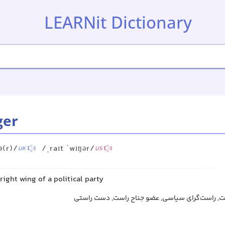
LEARNit Dictionary
ger
ə(r)/
/ˌraɪt ˈwɪŋər/
UK
US
right wing of a political party
ست, راست‌گرای سیاسی, عضو جناح راست, دست راستی