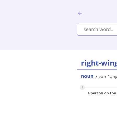
right-win
noun
/ˌraɪt ˈwɪŋ
1
a person on the 