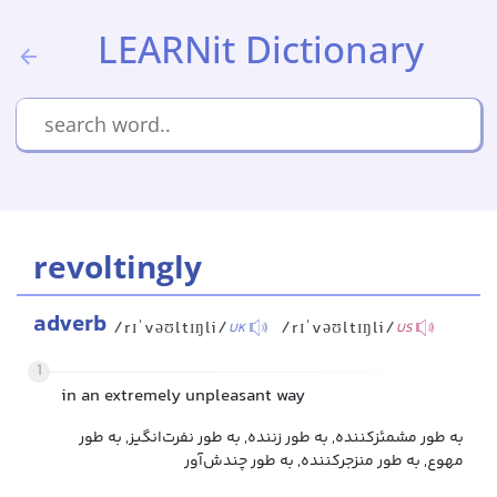
LEARNit Dictionary
revoltingly
adverb
/rɪˈvəʊltɪŋli/
/rɪˈvəʊltɪŋli/
UK
US
1
in an extremely unpleasant way
به طور مشمئزکننده, به طور زننده, به طور نفرت‌انگیز, به طور
مهوع, به طور منزجرکننده, به طور چندش‌آور