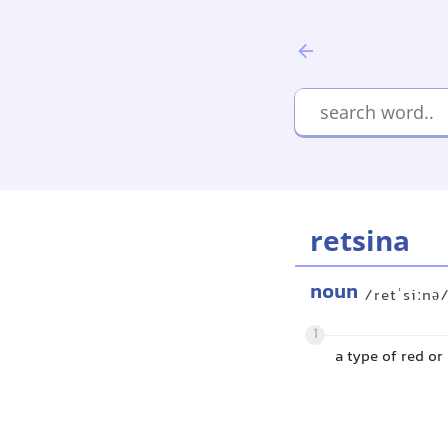
retsina
noun
/retˈsiːnə
1
a type of red or