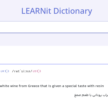
LEARNit Dictionary
/
/retˈsiːnə/
UK
US
 white wine from Greece that is given a special taste with resin
شراب یونانی با طعم صمغ