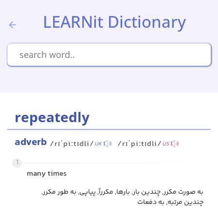
LEARNit Dictionary
repeatedly
adverb
/rɪˈpiːtɪdli/
/rɪˈpiːtɪdli/
UK
US
1
many times
به صورت مکرر, چندین بار, بارها, مکرراً, پیاپی, به طور مکرر,
چندین مرتبه, به دفعات