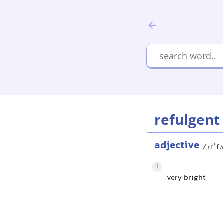
refulgent
adjective
/rɪˈf
1
very bright