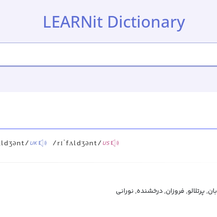
LEARNit Dictionary
ʌldʒənt/
/rɪˈfʌldʒənt/
UK
US
بان, پرتلالو, فروزان, درخشنده, نورانی