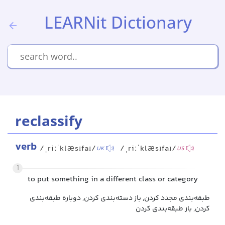
LEARNit Dictionary
reclassify
verb
/ˌriːˈklæsɪfaɪ/
/ˌriːˈklæsɪfaɪ/
UK
US
1
to put something in a different class or category
طبقه‌بندی مجدد کردن, باز دسته‌بندی کردن, دوباره طبقه‌بندی
کردن, باز طبقه‌بندی کردن