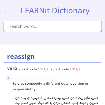
LEARNit Dictionary
reassign
verb
/ˌriːəˈsaɪn/
/ˌriːəˈsaɪn/
UK
US
1
to give somebody a different duty, position or
responsibility
تغییر مأموریت دادن, تغییر وظیفه دادن, ماموریت جدید دادن,
تعیین وظیفه جدید, منتقل کردن به کار دیگر, تغییر مسئولیت