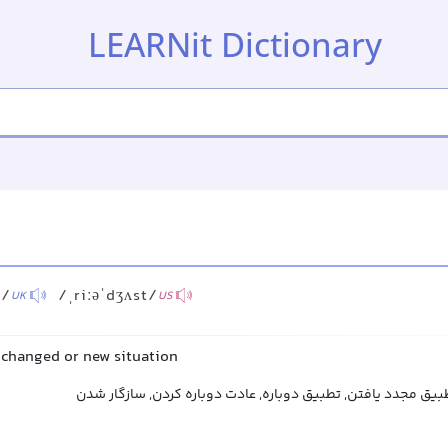
LEARNit Dictionary
t/
/ˌriːəˈdʒʌst/
UK
US
a changed or new situation
بیق مجدد یافتن, تطبیق دوباره, عادت دوباره کردن, سازگار شدن