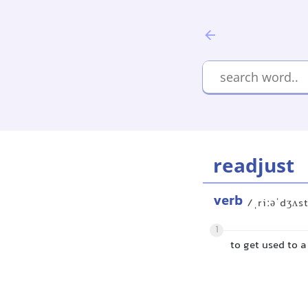
readjust
verb
/ˌriːəˈdʒʌs
1
to get used to 