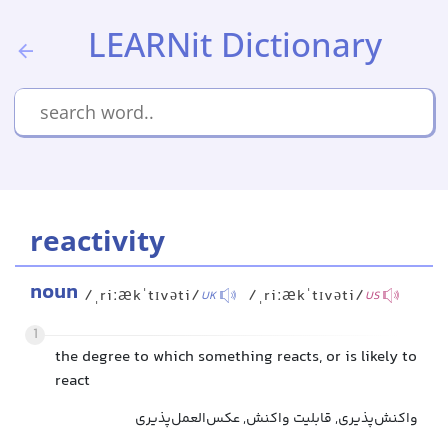
LEARNit Dictionary
reactivity
noun
/ˌriːækˈtɪvəti/
/ˌriːækˈtɪvəti/
UK
US
1
the degree to which something reacts, or is likely to
react
واکنش‌پذیری, قابلیت واکنش, عکس‌العمل‌پذیری