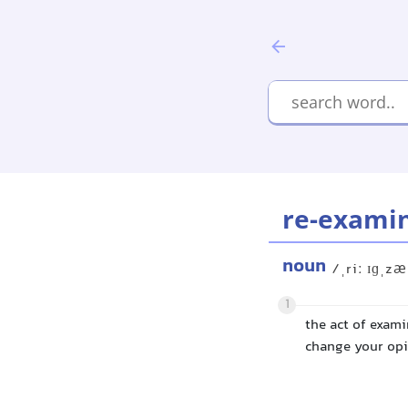
re-exami
noun
/ˌriː ɪɡˌz
1
the act of exam
change your op