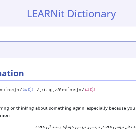
LEARNit Dictionary
nation
æmɪˈneɪʃn/
/ˌriː ɪɡˌzæmɪˈneɪʃn/
UK
US
ining or thinking about something again, especially because yo
inion
ید نظر, بررسی مجدد, بازبینی, بررسی دوباره, رسیدگی مجدد