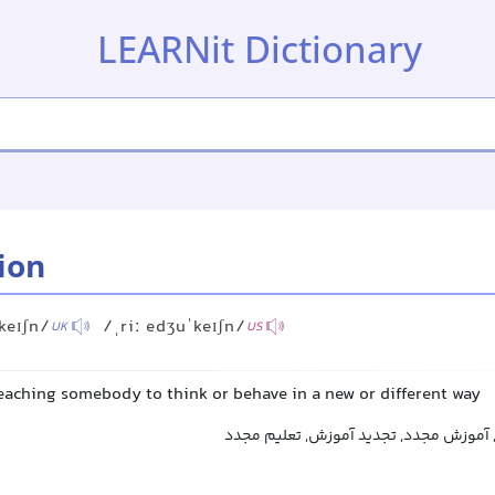
LEARNit Dictionary
ion
ˈkeɪʃn/
/ˌriː edʒuˈkeɪʃn/
UK
US
teaching somebody to think or behave in a new or different way
, آموزش مجدد, تجدید آموزش, تعلیم مجدد