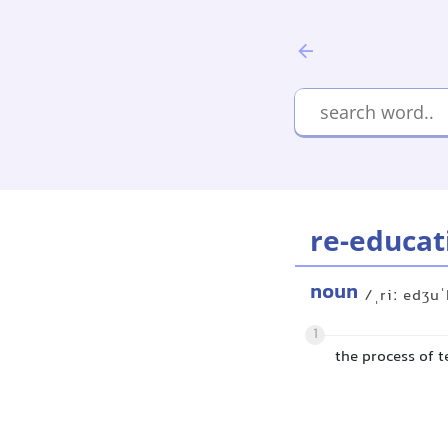
re-educat
noun
/ˌriː edʒu
1
the process of 