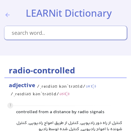
LEARNit Dictionary
radio-controlled
adjective
/ˌreɪdiəʊ kənˈtrəʊld/
UK
/ˌreɪdiəʊ kənˈtrəʊld/
US
1
controlled from a distance by radio signals
کنترل از راه دور رادیویی, کنترل از طریق امواج رادیویی, کنترل
شونده با امواج رادیویی, کنترل شده توسط رادیو