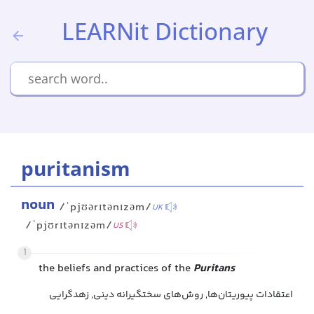
LEARNit Dictionary
puritanism
noun
/ˈpjʊərɪtənɪzəm/
UK
/ˈpjʊrɪtənɪzəm/
US
1
the beliefs and practices of the
Puritans
اعتقادات پیوریتان‌ها, روش‌های سختگیرانه دینی, زهدگرایی