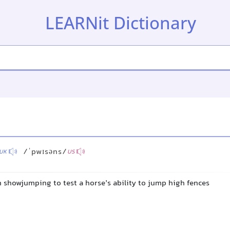
LEARNit Dictionary
e
/ˈpwɪsəns/
UK
US
 showjumping to test a horse’s ability to jump high fences