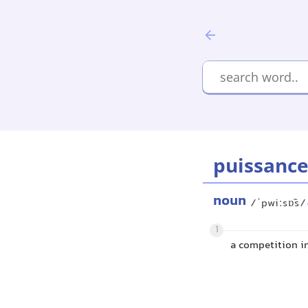
puissanc
noun
/ˈpwiːsɒ̃s/
1
a competition in