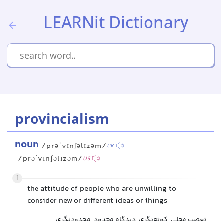
LEARNit Dictionary
provincialism
noun
/prəˈvɪnʃəlɪzəm/
UK
/prəˈvɪnʃəlɪzəm/
US
1
the attitude of people who are unwilling to
consider new or different ideas or things
تعصب محلی, کوته‌نگری, دیدگاه محدود, محدودنگری,