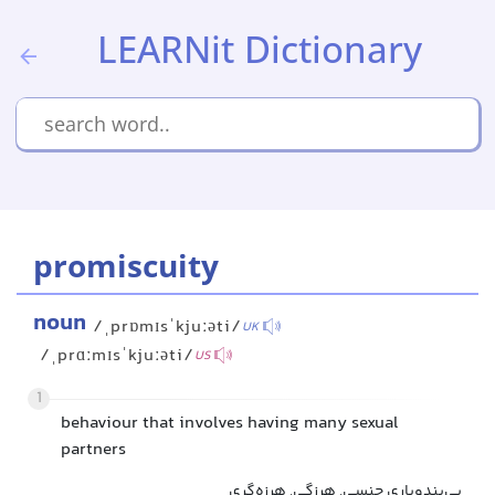
LEARNit Dictionary
promiscuity
noun
/ˌprɒmɪsˈkjuːəti/
UK
/ˌprɑːmɪsˈkjuːəti/
US
1
behaviour that involves having many sexual
partners
بی‌بندوباری جنسی, هرزگی, هرزه‌گری