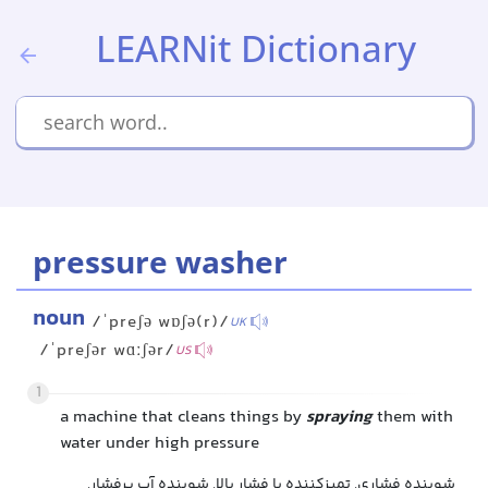
LEARNit Dictionary
pressure washer
noun
/ˈpreʃə wɒʃə(r)/
UK
/ˈpreʃər wɑːʃər/
US
1
a machine that cleans things by
spraying
them with
water under high pressure
شوینده فشاری, تمیزکننده با فشار بالا, شوینده آب پرفشار,