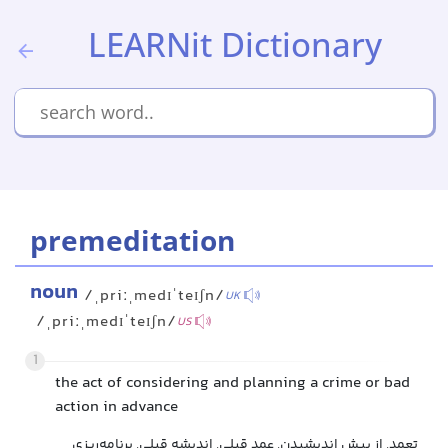
LEARNit Dictionary
premeditation
noun
/ˌpriːˌmedɪˈteɪʃn/
UK
/ˌpriːˌmedɪˈteɪʃn/
US
1
the act of considering and planning a crime or bad
action in advance
تعمد, از پیش اندیشیدن, عمد قبلی, اندیشه قبلی, برنامه‌ریزی