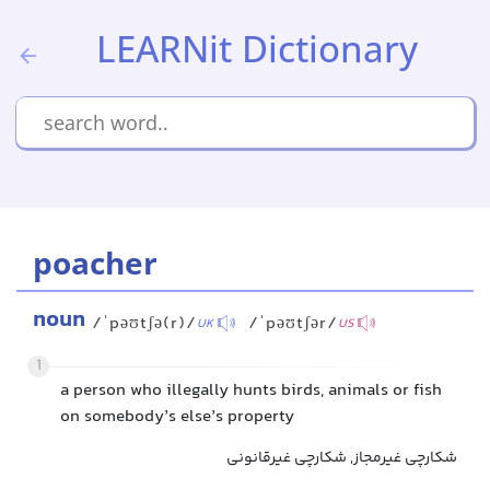
LEARNit Dictionary
poacher
noun
/ˈpəʊtʃə(r)/
/ˈpəʊtʃər/
UK
US
1
a person who illegally hunts birds, animals or fish
on somebody’s else’s property
شکارچی غیرمجاز, شکارچی غیرقانونی