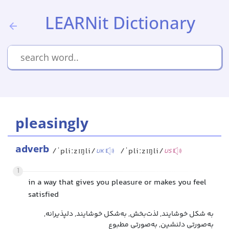
LEARNit Dictionary
pleasingly
adverb
/ˈpliːzɪŋli/
/ˈpliːzɪŋli/
UK
US
1
in a way that gives you pleasure or makes you feel
satisfied
به شکل خوشایند, لذت‌بخش, به‌شکل خوشایند, دلپذیرانه,
به‌صورتی دلنشین, به‌صورتی مطبوع