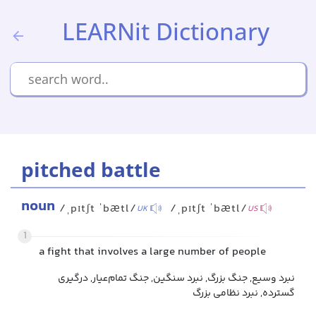
LEARNit Dictionary
pitched battle
noun
/ˌpɪtʃt ˈbætl/
/ˌpɪtʃt ˈbætl/
UK
US
1
a fight that involves a large number of people
نبرد وسیع, جنگ بزرگ, نبرد سنگین, جنگ تمام‌عیار, درگیری
گسترده, نبرد نظامی بزرگ