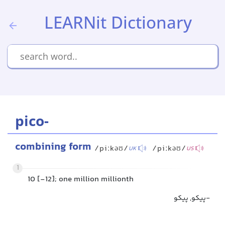
LEARNit Dictionary
pico-
combining form
/piːkəʊ/
/piːkəʊ/
UK
US
1
10 [-12]; one million millionth
پیکو, پیکو-