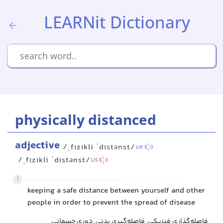
LEARNit Dictionary
physically distanced
adjective
/ˌfɪzɪkli ˈdɪstənst/
UK
/ˌfɪzɪkli ˈdɪstənst/
US
1
keeping a safe distance between yourself and other
people in order to prevent the spread of disease
فاصله‌گذاری فیزیکی, فاصله‌گیری بدنی, دوری جسمانی