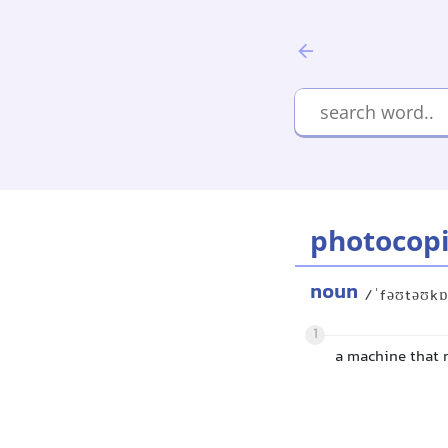
photocop
noun
/ˈfəʊtəʊkɒ
1
a machine that 