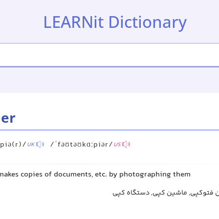
LEARNit Dictionary
ier
piə(r)/
/ˈfəʊtəʊkɑːpiər/
UK
US
makes copies of documents, etc. by photographing them
 فتوکپی, ماشین کپی, دستگاه کپی