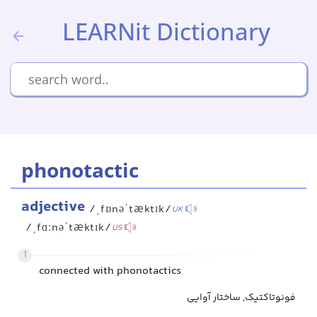
LEARNit Dictionary
phonotactic
adjective
/ˌfɒnəˈtæktɪk/
UK
/ˌfɑːnəˈtæktɪk/
US
1
connected with phonotactics
فونوتاکتیک, ساختار آوایی