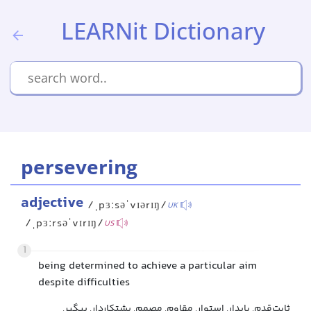
LEARNit Dictionary
persevering
adjective
/ˌpɜːsəˈvɪərɪŋ/
UK
/ˌpɜːrsəˈvɪrɪŋ/
US
1
being determined to achieve a particular aim
despite difficulties
ثابت‌قدم, پایدار, استوار, مقاوم, مصمم, پشتکاردار, پیگیر,