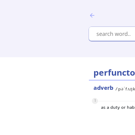
perfuncto
adverb
/pəˈfʌŋk
1
as a duty or habi