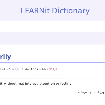
LEARNit Dictionary
rily
trəli/
/pərˈfʌŋktrəli/
UK
US
t, without real interest, attention or feeling
دون احساس, فرمالیته