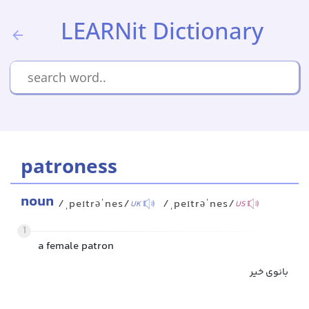
LEARNit Dictionary
patroness
noun
/ˌpeɪtrəˈnes/
/ˌpeɪtrəˈnes/
UK
US
1
a female patron
بانوی خیر