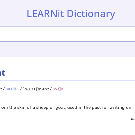
LEARNit Dictionary
t
nt/
/ˈpɑːrtʃmənt/
UK
US
om the skin of a sheep or goat, used in the past for writing on
ه