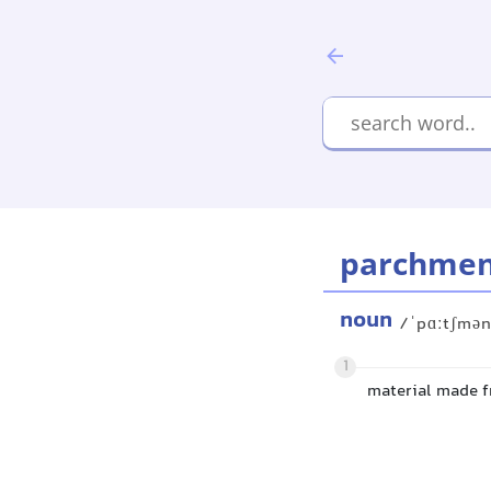
parchmen
noun
/ˈpɑːtʃmə
1
material made fr