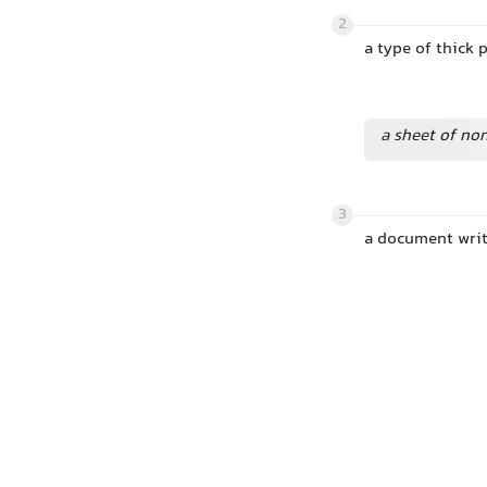
2
a type of thick 
a sheet of no
3
a document writ