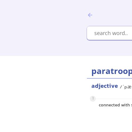
paratroo
adjective
/ˈpæ
1
connected with 