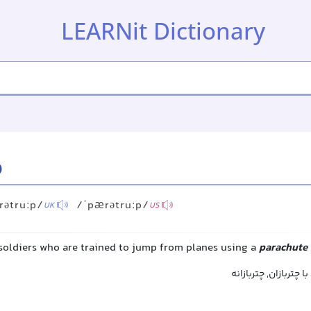
LEARNit Dictionary
p
rətruːp/
/ˈpærətruːp/
UK
US
soldiers who are trained to jump from planes using a
parachute
ا چتربازان, چتربازانه