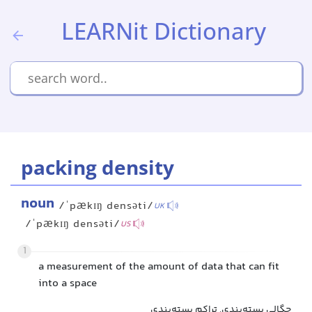
LEARNit Dictionary
packing density
noun
/ˈpækɪŋ densəti/
UK
/ˈpækɪŋ densəti/
US
1
a measurement of the amount of data that can fit
into a space
چگالی بسته‌بندی, تراکم بسته‌بندی