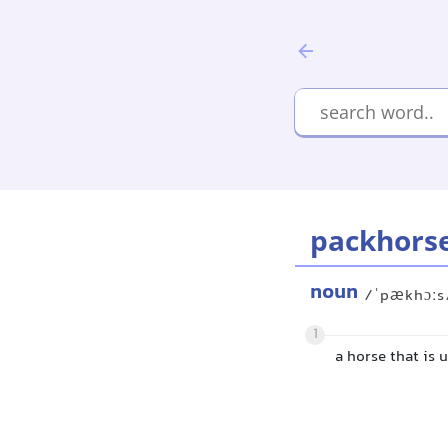
packhors
noun
/ˈpækhɔːs
1
a horse that is 