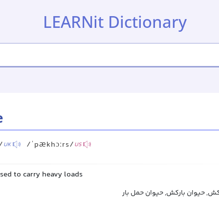
LEARNit Dictionary
e
/
/ˈpækhɔːrs/
UK
US
used to carry heavy loads
رکش, حیوان بارکش, حیوان حمل بار