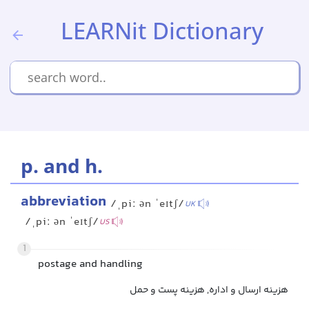
LEARNit Dictionary
p. and h.
abbreviation
/ˌpiː ən ˈeɪtʃ/
UK
/ˌpiː ən ˈeɪtʃ/
US
1
postage and handling
هزینه ارسال و اداره, هزینه پست و حمل